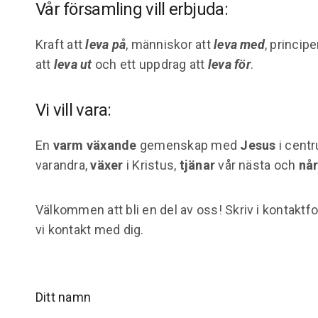
Vår församling vill erbjuda:
Kraft att
leva på
, människor att
leva med
, principe
att
leva ut
och ett uppdrag att
leva för
.
Vi vill vara:
En
varm växande
gemenskap med
Jesus
i cent
varandra,
växer
i Kristus,
tjänar
vår nästa och
nå
Välkommen att bli en del av oss! Skriv i kontaktf
vi kontakt med dig.
Ditt namn