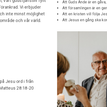
 Vårt gudstjänstliv fyllt
Att Guds Ande är en gåva, ti
förankrad. Vi erbjuder
Att församlingen är en gem
och inte minst möjlighet
Att en kristen vill följa J
Att Jesus en gång ska ko
område och vår värld.
å Jesu ord i från
 Matteus 28:18-20