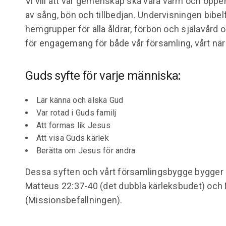
Vi vill att vår gemenskap ska vara varm och öppen,
av sång, bön och tillbedjan. Undervisningen bibel
hemgrupper för alla åldrar, förbön och själavård 
för engagemang för både vår församling, vårt när
Guds syfte för varje människa
:
Lär känna och älska Gud
Var rotad i Guds familj
Att formas lik Jesus
Att visa Guds kärlek
Berätta om Jesus för andra
Dessa syften och vårt församlingsbygge bygger p
Matteus 22:37-40 (det dubbla kärleksbudet) och
(Missionsbefallningen).