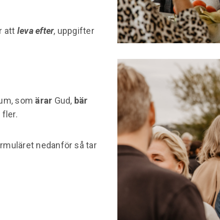
r att
leva efter
, uppgifter
rum, som
ärar
Gud,
bär
r
fler.
ormuläret nedanför så tar