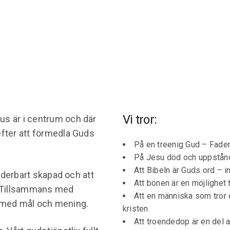
Vi tror:
esus är i centrum och där
n efter att förmedla Guds
På en treenig Gud – Fader
.
På Jesu död och uppstån
Att Bibeln är Guds ord – i
underbart skapad och att
Att bönen är en möjlighet 
. Tillsammans med
Att en människa som tror
lt med mål och mening.
kristen.
Att troendedop är en del av 